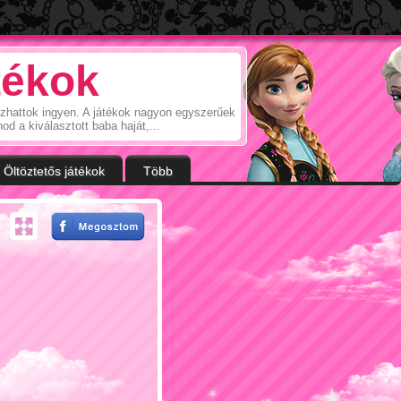
tékok
szhattok ingyen. A játékok nagyon egyszerűek
 a kiválasztott baba haját,...
Öltöztetős játékok
Több