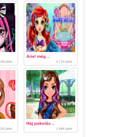
Ariel még ..
198 játék
4 710 játék
Haj pakolás ..
224 játék
1 896 játék